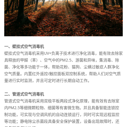
一、壁挂式空气消毒机
壁挂式空气消毒机采用UV+负离子技术进行净化消毒，能有效去除家
具释放的甲醛（苯）、空气中的PM2.5、游菌和异味，集消毒、除
菌、净化等多功能于一体，帮助花粉、猫狗、尘螨过敏症人群净化
空气质量。内置红外遥控/触控面板双控制系统，帮助人们对空气质
量进行实时监测，并且可定时进行长期自动工作。
二、管道式空气消毒机
管道式空气消毒机采用双极平板两段式净化原理，能有效有去除室
内PM2.5等细微颗粒物、细菌等有害微生物。并且具备智能连锁控
制功能，可实现与空调风机的自动连锁运行，同时可实现远程监控
等功能；静电除尘杀菌段具备安全保护装置，设备出现故障时，还