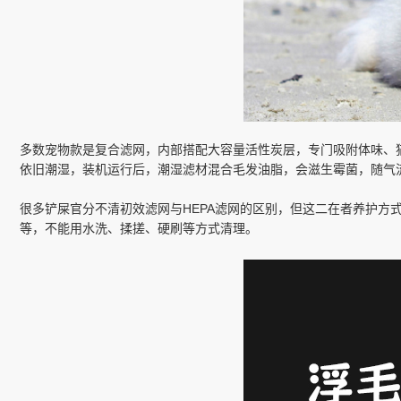
多数宠物款是复合滤网，内部搭配大容量活性炭层，专门吸附体味、
依旧潮湿，装机运行后，潮湿滤材混合毛发油脂，会滋生霉菌，随气
很多铲屎官分不清初效滤网与HEPA滤网的区别，但这二在者养护方
等，不能用水洗、揉搓、硬刷等方式清理。