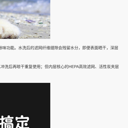
除味功能。水洗后的滤网纤维缝隙会残留水分，即便表面晒干，深层
冲洗后再晾干重复使用；但内层核心的HEPA高效滤网、活性炭夹层