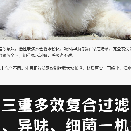
猫砂氨味。活性炭遇水会吸水粉化，吸附异味的微孔彻底堵塞，完全丧失
流飘散全屋，加重家人过敏、呼吸道不适。
式上完全不同。外层粗效滤网仅能拦截大块长毛，材质厚实，可吸尘、清水