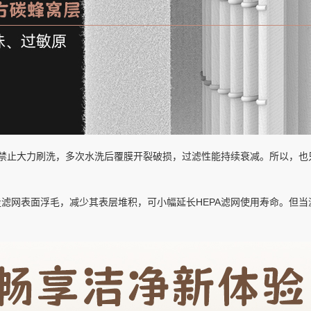
毛，禁止大力刷洗，多次水洗后覆膜开裂破损，过滤性能持续衰减。所以，
走滤网表面浮毛，减少其表层堆积，可小幅延长HEPA滤网使用寿命。但