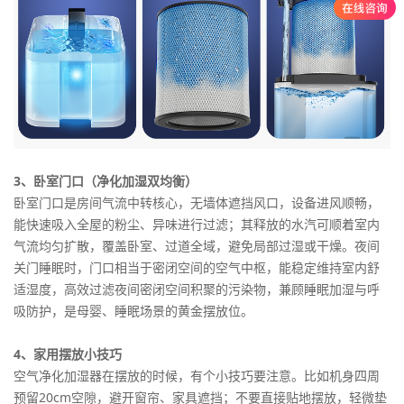
3、卧室门口（净化加湿双均衡）
卧室门口是房间气流中转核心，无墙体遮挡风口，设备进风顺畅，
能快速吸入全屋的粉尘、异味进行过滤；其释放的水汽可顺着室内
气流均匀扩散，覆盖卧室、过道全域，避免局部过湿或干燥。夜间
关门睡眠时，门口相当于密闭空间的空气中枢，能稳定维持室内舒
适湿度，高效过滤夜间密闭空间积聚的污染物，兼顾睡眠加湿与呼
吸防护，是母婴、睡眠场景的黄金摆放位。
4、家用摆放小技巧
空气净化加湿器在摆放的时候，有个小技巧要注意。比如机身四周
预留20cm空隙，避开窗帘、家具遮挡；不要直接贴地摆放，轻微垫