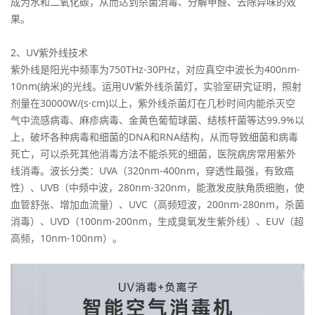
成为水和二氧化碳，从而达到杀菌消毒、分解甲醛、去除异味的效
果。
2、UV紫外线技术
紫外线是阳光中频率为750THz-30PHz，对应真空中波长为400nm-
10nm(纳米)的光线。运用UV紫外线杀菌灯，实验室研究证明，照射
剂量在30000W/(s·cm)以上，紫外线杀菌灯在几秒时间内能杀灭空
气中流感病毒、麻疹病毒、金黄色葡萄球菌、结核杆菌等达99.9%以
上，破坏各种病毒和细菌的DNA和RNA结构，从而导致细菌和病毒
死亡，可以杀死其他消毒方法不能杀死的细菌，医院病房常用紫外
线消毒。波长分类：UVA（320nm-400nm，穿透性最强，有致癌
性）、UVB（中频中波，280nm-320nm，能激发皮肤角质细胞，使
血管舒张、增加血流量）、UVC（高频短波，200nm-280nm，杀菌
消毒）、UVD（100nm-200nm，生成臭氧发生紫外线）、EUV（超
高频，10nm-100nm）。