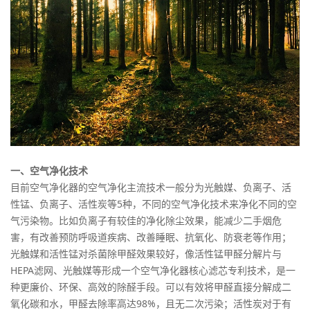
一、空气净化技术
目前空气净化器的空气净化主流技术一般分为光触媒、负离子、活
性锰、负离子、活性炭等5种，不同的空气净化技术来净化不同的空
气污染物。比如负离子有较佳的净化除尘效果，能减少二手烟危
害，有改善预防呼吸道疾病、改善睡眠、抗氧化、防衰老等作用；
光触媒和活性锰对杀菌除甲醛效果较好，像活性锰甲醛分解片与
HEPA滤网、光触媒等形成一个空气净化器核心滤芯专利技术，是一
种更廉价、环保、高效的除醛手段。可以有效将甲醛直接分解成二
氧化碳和水，甲醛去除率高达98%，且无二次污染；活性炭对于有