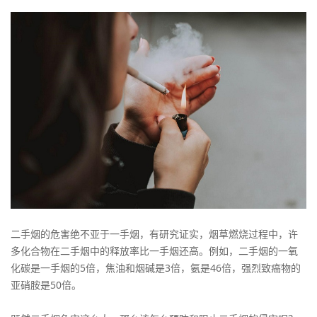
二手烟的危害绝不亚于一手烟，有研究证实，烟草燃烧过程中，许
多化合物在二手烟中的释放率比一手烟还高。例如，二手烟的一氧
化碳是一手烟的5倍，焦油和烟碱是3倍，氨是46倍，强烈致癌物的
亚硝胺是50倍。