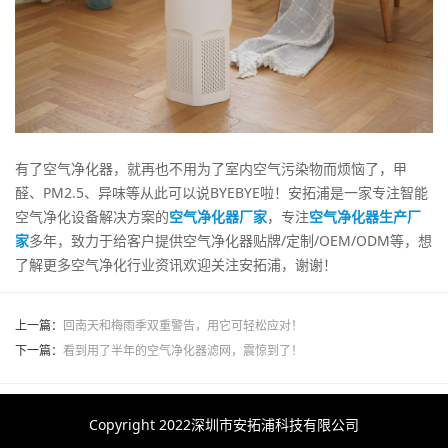
有了空气净化器，就再也不用为了室内空气污染物而烦恼了，甲
醛、PM2.5、异味等从此可以说BYEBYE啦！安拓浦是一家专注智能
空气净化设备解决方案的
空气净化器厂家
，专注
空气净化器生产厂
家
多年，致力于给客户提供空气净化器贴牌/定制/OEM/ODM等，想
了解更多空气净化行业资讯欢迎关注安拓浦，谢谢！
上一篇：
回南天和梅雨季双重警告，用它可轻松应对！
下一篇：
看到用了半年的空气净化器滤网，震惊到了！
Copyright 2022深圳市安拓浦科技有限公司