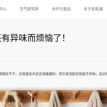
中心
空气研究所
合作与售后
关于安拓浦
还有异味而烦恼了！
晾晒总不干，尤其是毛巾还总湿漉漉的，用它来洗脸还有股子异味，这对