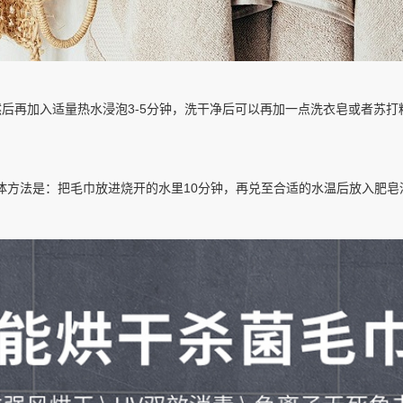
后再加入适量热水浸泡3-5分钟，洗干净后可以再加一点洗衣皂或者苏
体方法是：把毛巾放进烧开的水里10分钟，再兑至合适的水温后放入肥皂