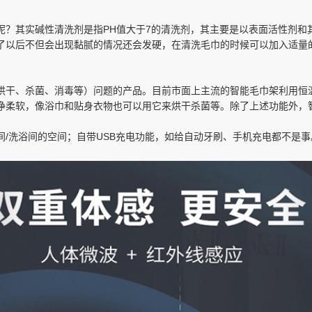
呢？其实碱性清洗剂是指PH值大于7的清洗剂，其主要是以表面活性剂和
了以后不但会出现黏腻的情况还会发硬，在清洗毛巾的时候可以加入适量
干、杀菌、消毒等）问题的产品。目前市面上主流的智能毛巾架利用恒温（4
净柔软，像浴巾和贴身衣物也可以用它来烘干杀菌等。除了上述功能外，智
/洗浴间的空间；自带USB充电功能，如给自动牙刷、手机充电都不是事