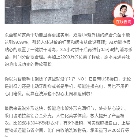
杀菌和AI这两个功能显得更加实用，双端UV紫外线的综合杀菌率能
达到99.99%，引起人体过敏的细菌和螨虫从此说拜拜；AI功能也很
贴心的设置了一键烘干消毒，3.5小时烘干后再进行0.5小时的消毒杀
菌，时间分配很合理。再加上2200万的负离子释放，原本充满异味
的毛巾成功变的香软蓬松。
你以为智能毛巾架除了这些就没了吗？NO！它自带USB接口，无论
是剃须刀还是电动牙刷抑或者是手机，都能连接充电，再也不用担
心用电慌，就算在洗漱也不担心上网和追剧啦！
最后来说说外形这块，智能毛巾架外形充满细节，处处贴心设计。
采用琥珀拉丝铝合金外壳，人性化美学体验，极大提升了产品档
次。比如双排304不锈钢衣杆，有6个挂钩，可实现晾挂自由；上层
置物架还能节省空间，能自由收纳洗漱物品，承重量可达20公斤等