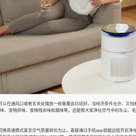
可以在通风口或者玄关处摆放一些香薰会比较好。当经济条件允许、又怕
霉味、宠物异味、食物残余味和烟味等，还能帮大家净化空气中的灰尘、毛
切换高速模式直至空气质量转优为止。直接通过手机app就能远程开启净