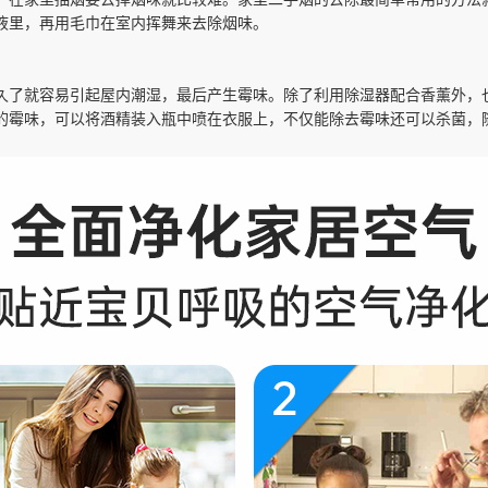
，在家里抽烟要去掉烟味就比较难。家里二手烟的去除最简单常用的方法
液里，再用毛巾在室内挥舞来去除烟味。
久了就容易引起屋内潮湿，最后产生霉味。除了利用除湿器配合香薰外，
的霉味，可以将酒精装入瓶中喷在衣服上，不仅能除去霉味还可以杀菌，