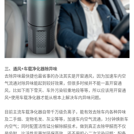
三、通风+车载净化器除异味
去除异味最快捷也最省事的办法其实是开窗通风，因为加速车内空
气流通对除异味能起到较好效果，但很多时候并不能一直开窗通
风，比如下雨下雪天、车外污染较重地段等等，所以应该用开窗通
风+使用车载净化器才能从根本上解决车内异味问题。
目前主流车载净化器自带千万级负离子，能有效去除车内各种异味
及二手烟、宠物毛发、灰尘等等，加速车内空气流通，3分钟焕新车
内空气；同时配置活性锰分解除醛技术，做到真正去除甲醛而不仅
是吸附，比活性炭更加环保高效，还不用担心二次污染问题；配备