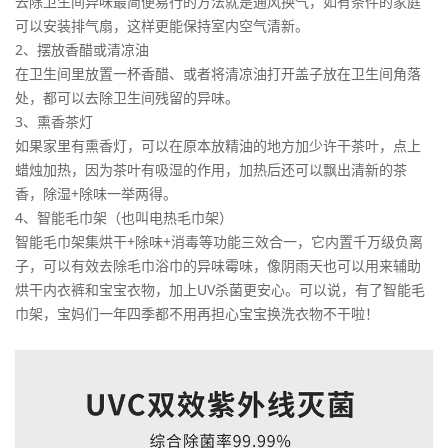
去除卫生间异味最简便易行的方法就是通风换气，如有条件的家庭
可以安装排气扇，这样更能保持室内空气清新。
2、摆放香醋或清凉油
在卫生间里放置一杯香醋、或者将清凉油打开盖子放在卫生间角落
处，都可以去除卫生间残留的异味。️
3、熏香茶灯
如果家里有熏香灯，可以在原本放精油的地方加少许干茶叶，点上
蜡烛加热，因为茶叶有吸湿的作用，加热后还可以飘出清新的茶
香，除湿+除味一举两得。
4、智能毛巾架（也叫电热毛巾架）
智能毛巾架集烘干+除味+消毒等功能三效合一，它内置千万级负离
子，可以有效去除毛巾浴巾的异味霉味，像阴雨天也可以用来辅助
烘干内衣裤和宝宝衣物，加上UV杀菌更安心。可以说，有了智能毛
巾架，宝妈们一年四季都不用再担心宝宝换洗衣物不干啦！