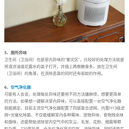
5、厕所异味
卫生间（卫浴间）也是室内异味的“重灾区”，比较好的处理方法就是
将清凉油或花露水的盖子打开，并插上两根散香条，放在卫生间
（卫浴间）的角落，在消除恶臭的同时还有驱蚊的作用。
6、
空气净化器
可能有人会说，处理每处异味还要用不同方法嫌麻烦，想要更简单
的方法。如果想一键解决室内异味，可以直接配置一台空气净化器
就能搞定。目前主流空气净化器配置了四层复合滤网，内置H13级滤
网+光催化除菌，不仅能缓解室内各种霉味、宠物异味、食物残余味
和烟味，还能帮助滤除室内空气中的灰尘、毛发、花粉、细菌等颗
粒杂质。720度风道，全方位净化室内空气、消除异味。同时还能实