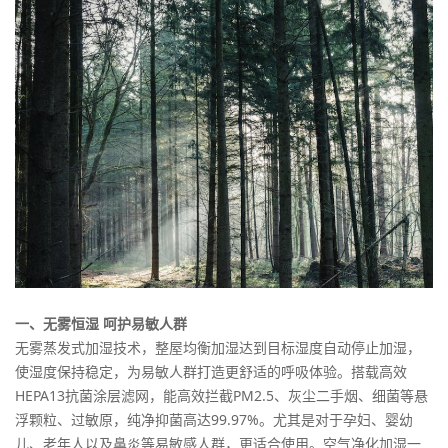
一、无雾恒湿 呵护易敏人群
无雾蒸发式加湿技术，整屋均衡加湿达到目标湿度自动停止加湿，
使湿度保持稳定，为易敏人群打造更舒适的呼吸体验。搭载高效
HEPA13抗菌涂层滤网，能高效拦截PM2.5、灰尘二手烟、细菌等悬
浮颗粒、过敏原，纯净抑菌高达99.97%。尤其是对于孕妇、婴幼
儿、老年人以及鼻炎等易敏感人群，更适合使用。空气净化加湿一