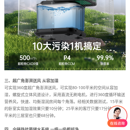
三、超广角澎湃送风 从容加湿
可实现360度超广角澎湃送风，可实现80-100平米的空间从容加
湿，螺旋式立体风道设计，采用直流无刷电机，进行360度循环输送
营养风，快速、均衡湿润房间每个角落。经相关数据测试，15平米
的卧室实现加湿效果只要10分钟；25平米的客厅只要17分钟；100
平米的三居室也只要68分钟。
四、全链路抗菌储水系统 一呼一吸都纯净